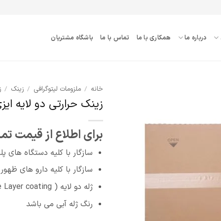
درباره ما
همکاری با ما
تماس با ما
باشگاه مشتریان
خانه
/
ملزومات لیتوگرافی
/
زینک
/
ز
زینک حرارتی دو لایه ایزی پرینت 
افزودن
به
برای اطلاع از قیمت تم
علاقه
مندی
ها
سازگار با کلیه دستگاه های پلی
سازگار با کلیه دارو های ظهور 
ژله دو لایه ( Double Layer coating)
رنگ ژله آبی می باشد