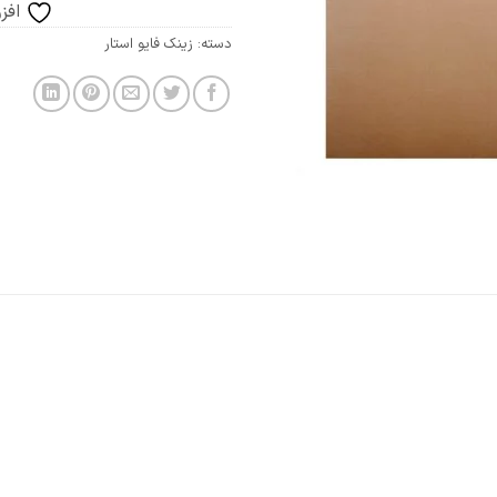
افز
دسته:
زینک فایو استار