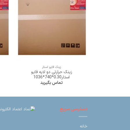
+
زینک فایو استار
زینک حرارتی دو لایه فایو
استار0.30*740*1036
تماس بگیرید
دسترسی سریع
خانه