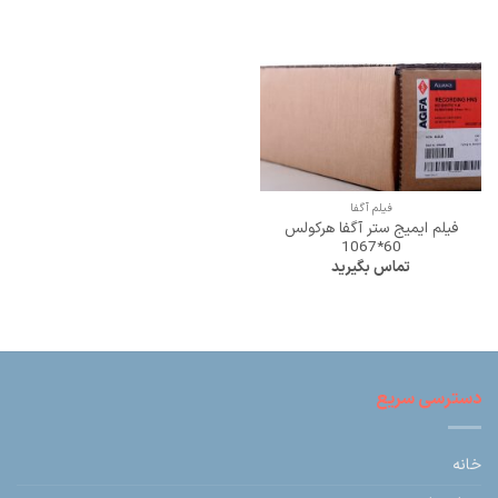
فیلم آگفا
فیلم ایمیج ستر آگفا هرکولس
60*1067
تماس بگیرید
دسترسی سریع
خانه