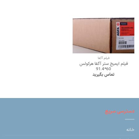
فیلم آگفا
فیلم ایمیج ستر آگفا هرکولس
60*91.4
تماس بگیرید
دسترسی سریع
خانه