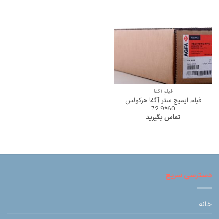
فیلم آگفا
فیلم ایمیج ستر آگفا هرکولس
60*72.9
تماس بگیرید
دسترسی سریع
خانه