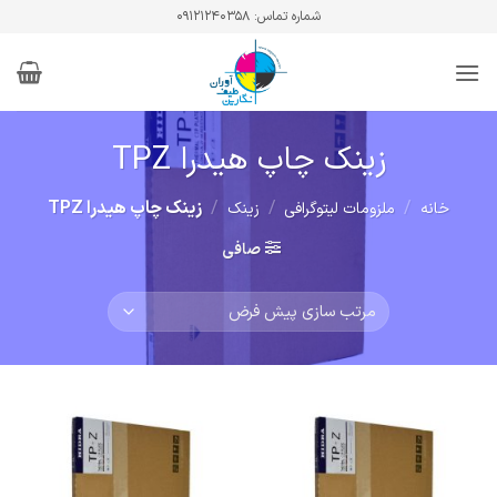
Ski
شماره تماس: ۰۹۱۲۱۲۴۰۳۵۸
t
conten
زینک چاپ هیدرا TPZ
/
/
/
زینک چاپ هیدرا TPZ
خانه
ملزومات لیتوگرافی
زینک
صافی